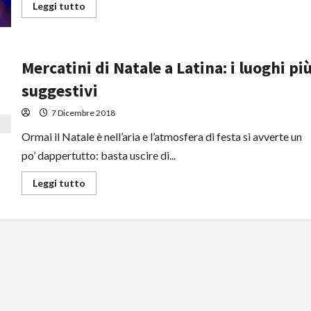
Leggi
Leggi tutto
di
più
su
Gaeta,
ha
Mercatini di Natale a Latina: i luoghi pi
preso
il
via
suggestivi
la
manifestazione
“Sculture
7 Dicembre 2018
e
fornelli”:
Ormai il Natale è nell’aria e l’atmosfera di festa si avverte un
tanti
eventi
po’ dappertutto: basta uscire di...
e
proposte
interessanti
Leggi
Leggi tutto
di
più
su
Mercatini
di
Natale
a
Latina:
i
luoghi
più
suggestivi