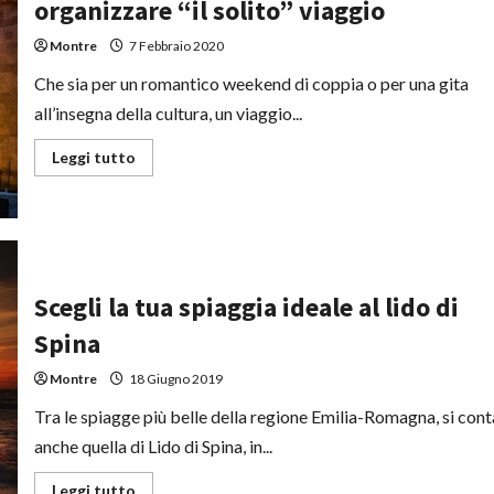
organizzare “il solito” viaggio
vera
avventura
sul
Montre
7 Febbraio 2020
mare
all’insegna
Che sia per un romantico weekend di coppia o per una gita
del
comfort
all’insegna della cultura, un viaggio...
Leggi
Leggi tutto
di
più
su
Vacanze
a
Roma:
come
evitare
di
Scegli la tua spiaggia ideale al lido di
organizzare
“il
Spina
solito”
viaggio
Montre
18 Giugno 2019
Tra le spiagge più belle della regione Emilia-Romagna, si cont
anche quella di Lido di Spina, in...
Leggi
Leggi tutto