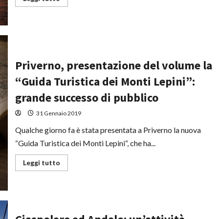
di
più
su
Scegli
la
tua
spiaggia
ideale
al
Priverno, presentazione del volume la
lido
di
“Guida Turistica dei Monti Lepini”:
Spina
grande successo di pubblico
31 Gennaio 2019
Qualche giorno fa è stata presentata a Priverno la nuova
“Guida Turistica dei Monti Lepini“, che ha...
Leggi
Leggi tutto
di
più
su
Priverno,
presentazione
del
volume
la