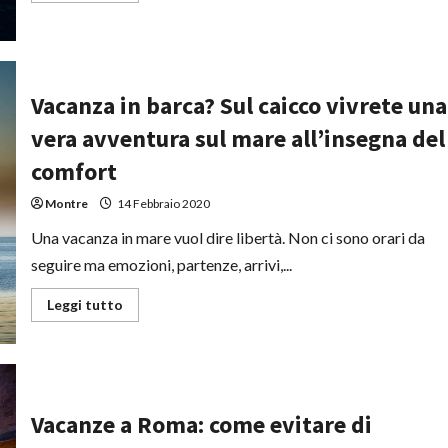
più
su
Giovanni
De
Pierro
e
gli
Vacanza in barca? Sul caicco vivrete una
yacht
di
vera avventura sul mare all’insegna del
lusso:
una
comfort
passione
senza
tempo
Montre
14 Febbraio 2020
Una vacanza in mare vuol dire libertà. Non ci sono orari da
seguire ma emozioni, partenze, arrivi,...
Leggi
Leggi tutto
di
più
su
Vacanza
in
barca?
Sul
caicco
Vacanze a Roma: come evitare di
vivrete
una