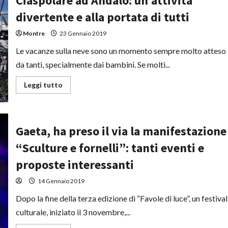
Ciaspolare ad Andalo: un’attività
“Guida
Turistica
divertente e alla portata di tutti
dei
Monti
Lepini”:
Montre
23 Gennaio 2019
grande
successo
Le vacanze sulla neve sono un momento sempre molto atteso
di
pubblico
da tanti, specialmente dai bambini. Se molti...
Leggi
Leggi tutto
di
più
su
Ciaspolare
ad
Andalo:
Gaeta, ha preso il via la manifestazione
un’attività
divertente
“Sculture e fornelli”: tanti eventi e
e
alla
proposte interessanti
portata
di
tutti
14 Gennaio 2019
Dopo la fine della terza edizione di “Favole di luce”, un festival
culturale, iniziato il 3 novembre,...