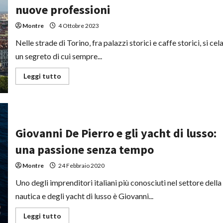
nuove professioni
Montre
4 Ottobre 2023
Nelle strade di Torino, fra palazzi storici e caffe storici, si cel
un segreto di cui sempre...
Leggi
Leggi tutto
di
più
su
Turismo
enogastronomico
a
Torino:
Giovanni De Pierro e gli yacht di lusso:
le
nuove
professioni
una passione senza tempo
Montre
24 Febbraio 2020
Uno degli imprenditori italiani più conosciuti nel settore della
nautica e degli yacht di lusso è Giovanni...
Leggi
Leggi tutto
di