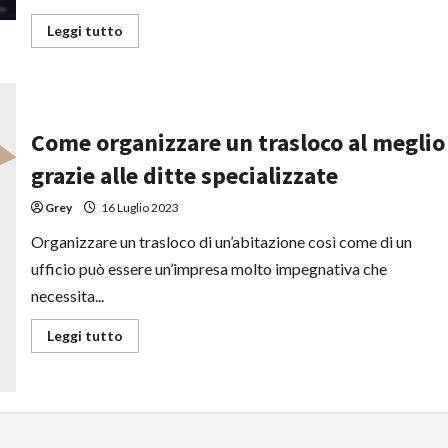
Leggi
Leggi tutto
di
più
su
Analisi
dei
mercati
finanziari:
Come organizzare un trasloco al meglio
come
si
grazie alle ditte specializzate
stanno
evolvendo?
Grey
16 Luglio 2023
Organizzare un trasloco di un’abitazione così come di un
ufficio può essere un’impresa molto impegnativa che
necessita...
Leggi
Leggi tutto
di
più
su
Come
organizzare
un
trasloco
al