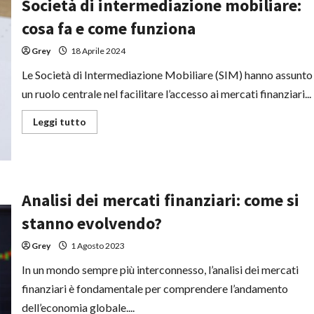
Società di intermediazione mobiliare:
cosa fa e come funziona
Grey
18 Aprile 2024
Le Società di Intermediazione Mobiliare (SIM) hanno assunto
un ruolo centrale nel facilitare l’accesso ai mercati finanziari...
Leggi
Leggi tutto
di
più
su
Società
di
intermediazione
mobiliare:
Analisi dei mercati finanziari: come si
cosa
fa
stanno evolvendo?
e
come
funziona
Grey
1 Agosto 2023
In un mondo sempre più interconnesso, l’analisi dei mercati
finanziari è fondamentale per comprendere l’andamento
dell’economia globale....