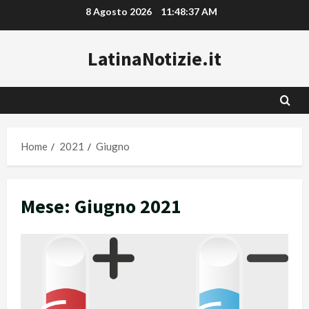
Vai
8 Agosto 2026
11:48:38 AM
al
contenuto
LatinaNotizie.it
Home
2021
Giugno
Mese:
Giugno 2021