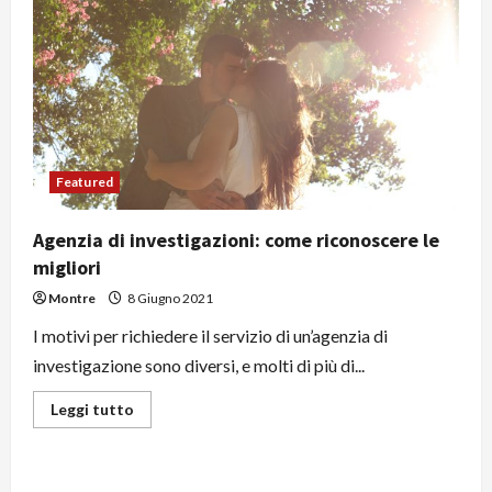
Featured
Agenzia di investigazioni: come riconoscere le
migliori
Montre
8 Giugno 2021
I motivi per richiedere il servizio di un’agenzia di
investigazione sono diversi, e molti di più di...
Leggi
Leggi tutto
di
più
su
Agenzia
di