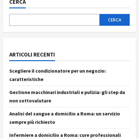
CERCA
investigazioni:
come
riconoscere
le
migliori
CERCA
ARTICOLI RECENTI
Scegliere il condizionatore per un negozio:
caratteristiche
Gestione macchinari industriali e pulizia: gli step da
non sottovalutare
Analisi del sangue a domicilio a Roma: un servizio
sempre più richiesto
Infermiere a domicilio a Roma: cure professionali