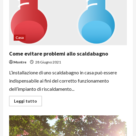
Casa
Come evitare problemi allo scaldabagno
Montre
28 Giugno 2021
L’installazione di uno scaldabagno in casa può essere
indispensabile ai fini del corretto funzionamento
dell’impianto di riscaldamento...
Leggi
Leggi tutto
di
più
su
Come
evitare
problemi
allo
scaldabagno