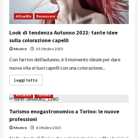
Attualità
Benessere
Look di tendenza Autunno 2023: tante idee
sulla colorazione capelli
Montre
23 Ottobre 2023
Con l’arrivo dell’autunno, è il momento ideale per dare
nuova vita ai tuoi capelli con una colorazione...
Leggi
Leggi tutto
di
più
su
Attualità
Turismo
Look
di
tendenza
Autunno
Turismo enogastronomico a Torino: le nuove
2023:
professioni
tante
idee
sulla
Montre
4 Ottobre 2023
colorazione
capelli