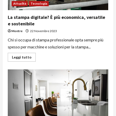
Attualità
Tecnologia
La stampa digitale? È più economica, versatile
e sostenibile
Montre
22 Novembre 2023
Chi si occupa di stampa professionale opta sempre più
spesso per macchine e soluzioni per la stampa...
Leggi
Leggi tutto
di
più
su
La
stampa
digitale?
È
più
economica,
versatile
e
sostenibile