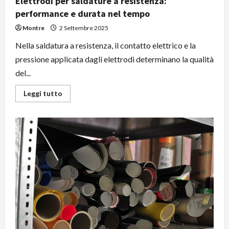
Elettrodi per saldature a resistenza:
performance e durata nel tempo
Montre
2 Settembre 2025
Nella saldatura a resistenza, il contatto elettrico e la
pressione applicata dagli elettrodi determinano la qualità
del...
Leggi
Leggi tutto
di
più
su
Elettrodi
per
saldature
a
resistenza:
performance
e
durata
nel
tempo