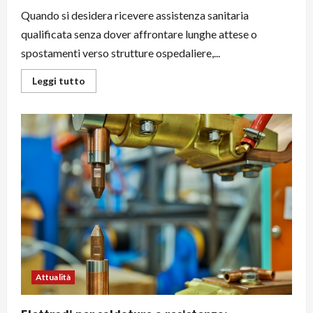
Quando si desidera ricevere assistenza sanitaria
qualificata senza dover affrontare lunghe attese o
spostamenti verso strutture ospedaliere,...
Leggi
Leggi tutto
di
più
su
Infermiere
a
domicilio
a
Roma:
cure
professionali
direttamente
a
casa
Attualità