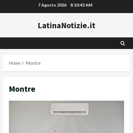
Vai
7 Agosto 2026
8:10:44 AM
al
contenuto
LatinaNotizie.it
Home
Montre
Montre