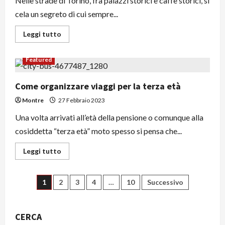
Nelle strade di Torino, fra palazzi storici e caffe storici, si
cela un segreto di cui sempre...
Leggi
Leggi tutto
di
più
su
Featured
Turismo
enogastronomico
a
Torino:
Come organizzare viaggi per la terza età
le
nuove
Montre
27 Febbraio 2023
professioni
Una volta arrivati all’età della pensione o comunque alla
cosiddetta “terza età” moto spesso si pensa che...
Leggi
Leggi tutto
di
più
su
Come
Paginazione
1
2
3
4
…
10
Successivo
organizzare
viaggi
per
degli
la
terza
CERCA
età