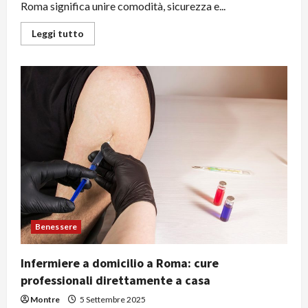
Roma significa unire comodità, sicurezza e...
Leggi
Leggi tutto
di
più
su
Analisi
del
sangue
a
domicilio
a
Roma:
un
servizio
sempre
più
richiesto
Benessere
Infermiere a domicilio a Roma: cure
professionali direttamente a casa
Montre
5 Settembre 2025