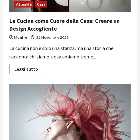
Attualità
Casa
La Cucina come Cuore della Casa: Creare un
Design Accogliente
Montre
22 Novembre 2023
La cucina non è solo una stanza, ma una storia che
racconta chi siamo, cosa amiamo, come...
Leggi
Leggi tutto
di
più
su
La
Cucina
come
Cuore
della
Casa:
Creare
un
Design
Accogliente