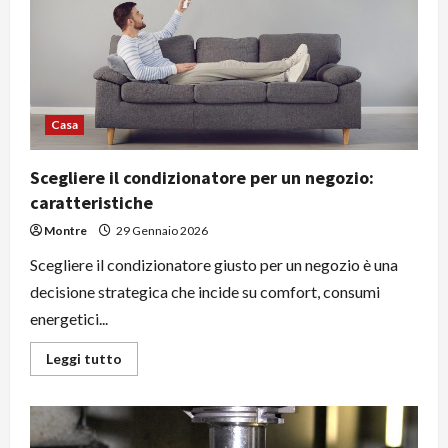
Casa
Scegliere il condizionatore per un negozio:
caratteristiche
Montre
29 Gennaio 2026
Scegliere il condizionatore giusto per un negozio è una
decisione strategica che incide su comfort, consumi
energetici...
Leggi
Leggi tutto
di
più
su
Scegliere
il
condizionatore