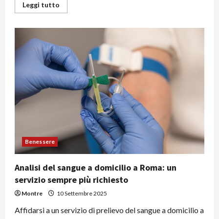
Leggi
Leggi tutto
di
più
su
Gestione
macchinari
industriali
e
pulizia:
gli
step
da
non
sottovalutare
Benessere
Analisi del sangue a domicilio a Roma: un
servizio sempre più richiesto
Montre
10 Settembre 2025
Affidarsi a un servizio di prelievo del sangue a domicilio a