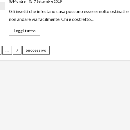
Montre
7 Settembre 2019
Gli insetti che infestano casa possono essere molto ostinati e
non andare via facilmente. Chi è costretto...
Leggi
Leggi tutto
di
più
su
Come
one
…
7
Successivo
eliminare
gli
infestanti
più
fastidiosi
da
casa