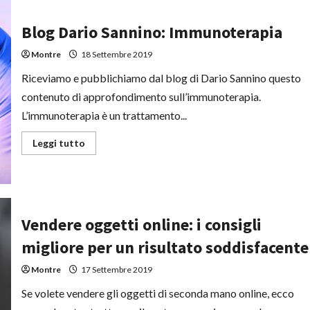
si
esegue
e
Blog Dario Sannino: Immunoterapia
perché
Montre
18 Settembre 2019
Riceviamo e pubblichiamo dal blog di Dario Sannino questo
contenuto di approfondimento sull’immunoterapia.
L’immunoterapia è un trattamento...
Leggi
Leggi tutto
di
più
su
Blog
Dario
Sannino:
Immunoterapia
Vendere oggetti online: i consigli
migliore per un risultato soddisfacente
Montre
17 Settembre 2019
Se volete vendere gli oggetti di seconda mano online, ecco