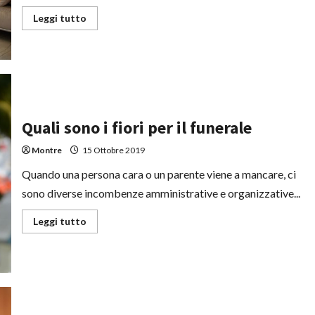
Leggi
Leggi tutto
di
più
su
Una
casa
anti
effrazione:
come
si
fa
Quali sono i fiori per il funerale
Montre
15 Ottobre 2019
Quando una persona cara o un parente viene a mancare, ci
sono diverse incombenze amministrative e organizzative...
Leggi
Leggi tutto
di
più
su
Quali
sono
i
fiori
per
il