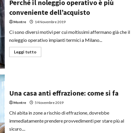
Perché il noleggio operativo è più
conveniente dell’acquisto
Montre
14 Novembre 2019
Ci sono diversi motivi per cui moltissimi affermano già che il
noleggio operativo impianti termici a Milano...
Leggi
Leggi tutto
di
più
su
Perché
il
noleggio
operativo
è
più
Una casa anti effrazione: come si fa
conveniente
dell’acquisto
Montre
5 Novembre 2019
Chi abita in zone a rischio di effrazione, dovrebbe
immediatamente prendere provvedimenti per stare più al
sicuro....