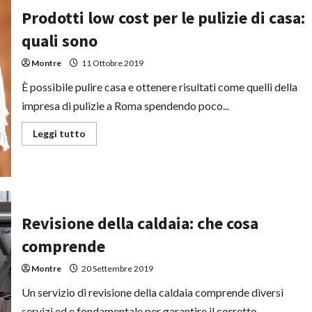
funerale
Prodotti low cost per le pulizie di casa:
quali sono
Montre
11 Ottobre 2019
È possibile pulire casa e ottenere risultati come quelli della
impresa di pulizie a Roma spendendo poco...
Leggi
Leggi tutto
di
più
su
Prodotti
low
cost
per
le
Revisione della caldaia: che cosa
pulizie
di
casa:
comprende
quali
sono
Montre
20 Settembre 2019
Un servizio di revisione della caldaia comprende diversi
servizi ed e fondamentale per garantire il corretto