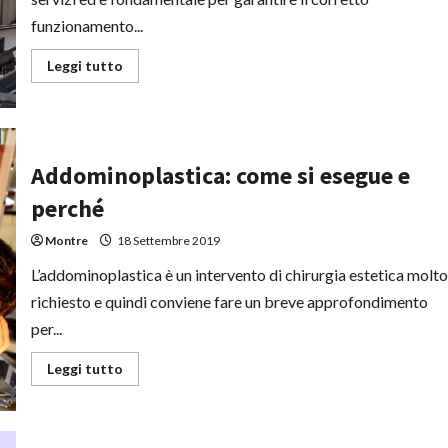
funzionamento...
Leggi
Leggi tutto
di
più
su
Revisione
della
caldaia:
che
Addominoplastica: come si esegue e
cosa
comprende
perché
Montre
18 Settembre 2019
L’addominoplastica è un intervento di chirurgia estetica molto
richiesto e quindi conviene fare un breve approfondimento
per...
Leggi
Leggi tutto
di
più
su
Addominoplastica:
come