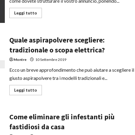
come dovete strutturare il vostro annuncio, ponendo...
Leggi
Leggi tutto
di
più
su
Vendere
oggetti
online:
Quale aspirapolvere scegliere:
i
consigli
tradizionale o scopa elettrica?
migliore
per
un
Montre
10 Settembre 2019
risultato
soddisfacente
Ecco un breve approfondimento che può aiutare a scegliere il
giusto aspirapolvere tra i modelli tradizionali e...
Leggi
Leggi tutto
di
più
su
Quale
aspirapolvere
Come eliminare gli infestanti più
scegliere:
tradizionale
o
fastidiosi da casa
scopa
elettrica?