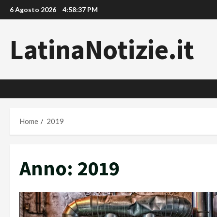
Vai
6 Agosto 2026
4:58:38 PM
al
contenuto
LatinaNotizie.it
Home
2019
Anno:
2019