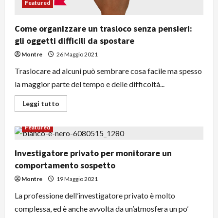
Featured
Come organizzare un trasloco senza pensieri:
gli oggetti difficili da spostare
Montre
26 Maggio 2021
Traslocare ad alcuni può sembrare cosa facile ma spesso
la maggior parte del tempo e delle difficoltà...
Leggi
Leggi tutto
di
più
su
Featured
Come
organizzare
un
trasloco
Investigatore privato per monitorare un
senza
comportamento sospetto
pensieri:
gli
oggetti
Montre
19 Maggio 2021
difficili
da
La professione dell’investigatore privato è molto
spostare
complessa, ed è anche avvolta da un’atmosfera un po’