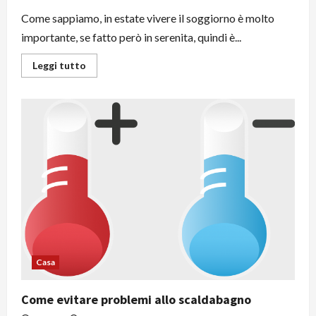
Come sappiamo, in estate vivere il soggiorno è molto
importante, se fatto però in serenita, quindi è...
Leggi
Leggi tutto
di
più
su
Vivere
il
soggiorno
in
estate:
come
rilassarsi
veramente
Casa
Come evitare problemi allo scaldabagno