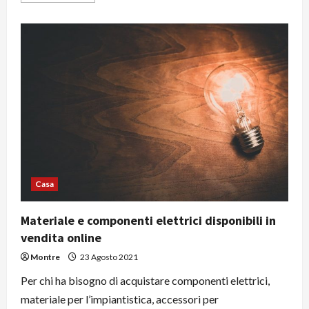
più
su
Interventi
di
ristrutturazione
e
di
restauro
conservativo
Casa
Materiale e componenti elettrici disponibili in
vendita online
Montre
23 Agosto 2021
Per chi ha bisogno di acquistare componenti elettrici,
materiale per l’impiantistica, accessori per