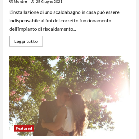
Montre
28 Giugno 2021
L’installazione di uno scaldabagno in casa può essere
indispensabile ai fini del corretto funzionamento
dell’impianto di riscaldamento...
Leggi
Leggi tutto
di
più
su
Come
evitare
problemi
allo
scaldabagno
Featured