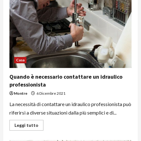
quello
che
c’è
da
sapere
Casa
Quando è necessario contattare un idraulico
professionista
Montre
6 Dicembre 2021
La necessità di contattare un idraulico professionista può
riferirsi a diverse situazioni dalla più semplici e di...
Leggi
Leggi tutto
di
più
su