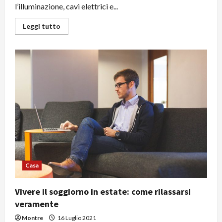
l’illuminazione, cavi elettrici e...
Leggi
Leggi tutto
di
più
su
Materiale
e
componenti
elettrici
disponibili
in
vendita
online
Casa
Vivere il soggiorno in estate: come rilassarsi
veramente
Montre
16 Luglio 2021