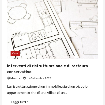
Quando
è
necessario
contattare
un
idraulico
professionista
Casa
Interventi di ristrutturazione e di restauro
conservativo
Montre
14 Settembre 2021
La ristrutturazione di un immobile, sia di un piccolo
appartamento che di una villa o di un...
Leggi
Leggi tutto
di