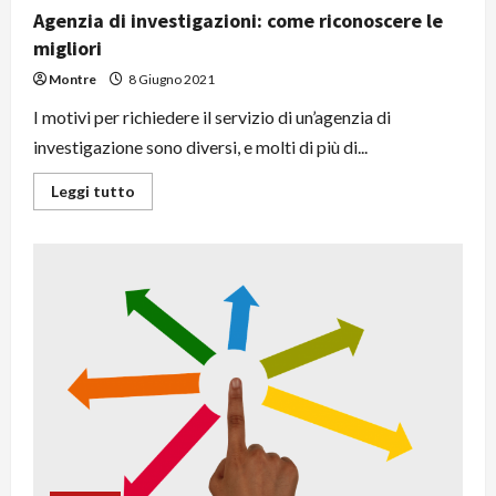
Agenzia di investigazioni: come riconoscere le
migliori
Montre
8 Giugno 2021
I motivi per richiedere il servizio di un’agenzia di
investigazione sono diversi, e molti di più di...
Leggi
Leggi tutto
di
più
su
Agenzia
di
investigazioni:
come
riconoscere
le
migliori