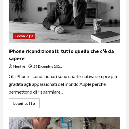
Tecnologia
iPhone ricondizionati: tutto quello che c’è da
sapere
Montre
29 Dicembre 2021
Gli iPhone ricondizionati sono un’alternativa sempre più
gradita agli appassionati del mondo Apple perché
permettono di risparmiare...
Leggi
Leggi tutto
di
più
su
iPhone
ricondizionati:
tutto