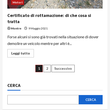
Motori
Certificato di rottamazione: di che cosa si
tratta
Montre
9 Maggio 2021
Forse alcuni si sono già trovati nella situazione di dover
demolire un veicolo mentre per altri è...
Leggi
Leggi tutto
di
più
su
Certificato
Paginazione
1
2
Successivo
di
rottamazione:
di
degli
che
cosa
CERCA
si
articoli
tratta
CERCA