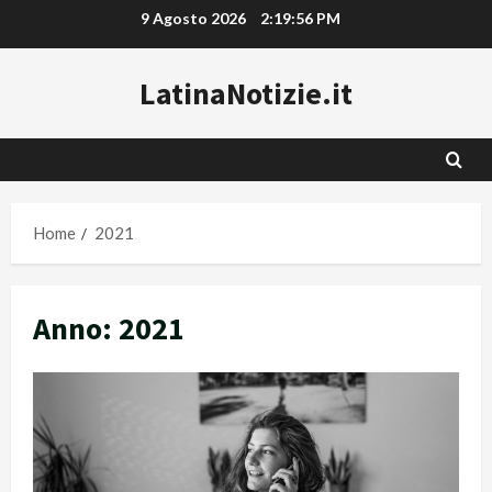
Vai
9 Agosto 2026
2:19:57 PM
al
contenuto
LatinaNotizie.it
Home
2021
Anno:
2021