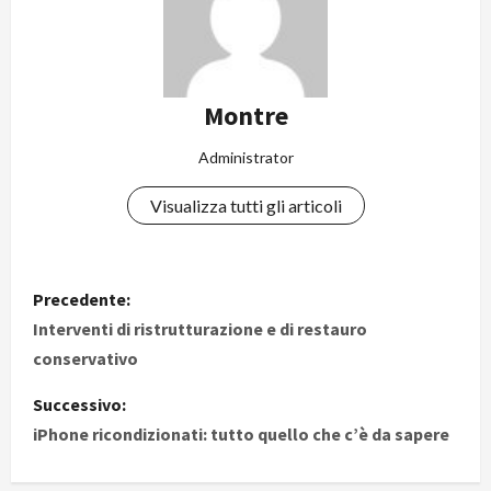
Montre
Administrator
Visualizza tutti gli articoli
N
Precedente:
a
Interventi di ristrutturazione e di restauro
conservativo
v
Successivo:
i
iPhone ricondizionati: tutto quello che c’è da sapere
g