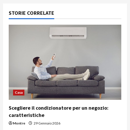
a
STORIE CORRELATE
z
i
o
n
e
a
r
Casa
t
Scegliere il condizionatore per un negozio:
caratteristiche
i
Montre
29 Gennaio 2026
c