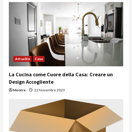
o
l
o
Attualità
Casa
La Cucina come Cuore della Casa: Creare un
Design Accogliente
Montre
22 Novembre 2023