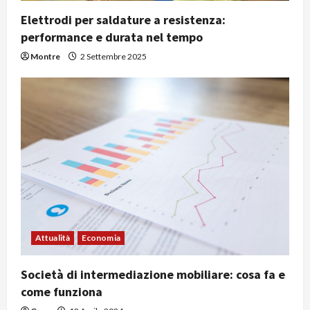
t
Elettrodi per saldature a resistenza:
performance e durata nel tempo
i
Montre
2 Settembre 2025
c
o
l
o
Attualità
Economia
Società di intermediazione mobiliare: cosa fa e
come funziona