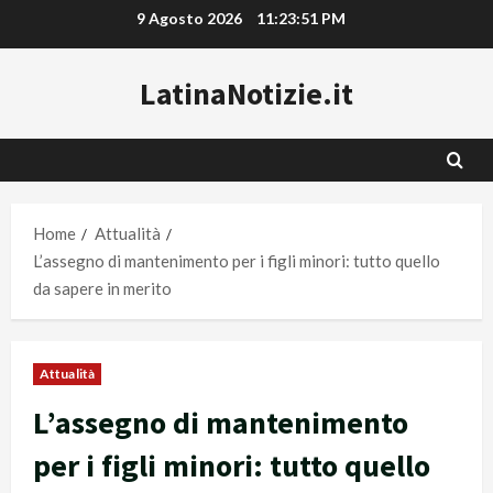
Vai
9 Agosto 2026
11:23:52 PM
al
contenuto
LatinaNotizie.it
Home
Attualità
L’assegno di mantenimento per i figli minori: tutto quello
da sapere in merito
Attualità
L’assegno di mantenimento
per i figli minori: tutto quello