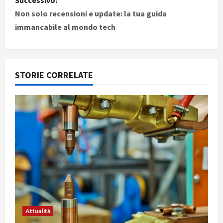
v
Non solo recensioni e update: la tua guida
i
immancabile al mondo tech
g
a
STORIE CORRELATE
z
i
o
n
e
a
r
Attualità