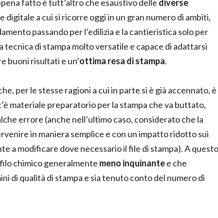
o appena fatto è tutt’altro che esaustivo delle
diverse
digitale a cui si ricorre oggi in un gran numero di ambiti,
damento passando per l’edilizia e la cantieristica solo per
una tecnica di stampa molto versatile e capace di adattarsi
 buoni risultati e un’
ottima resa di stampa
.
he, per le stesse ragioni a cui in parte si è già accennato, è
c’è materiale preparatorio per la stampa che va buttato,
qualche errore (anche nell’ultimo caso, considerato che la
tervenire in maniera semplice e con un impatto ridotto sui
e a modificare dove necessario il file di stampa). A quest
ofilo chimico generalmente
meno inquinante
e che
ini di qualità di stampa e sia tenuto conto del numero di