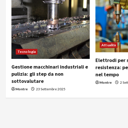
a
z
i
o
Attualità
n
Tecnologia
Elettrodi per 
e
Gestione macchinari industriali e
resistenza: p
pulizia: gli step da non
nel tempo
a
sottovalutare
Montre
2 Se
r
Montre
23 Settembre 2025
t
i
c