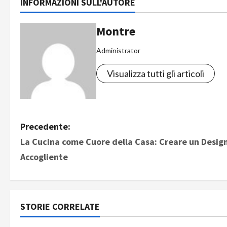
INFORMAZIONI SULL'AUTORE
Montre
Administrator
Visualizza tutti gli articoli
N
Precedente:
La Cucina come Cuore della Casa: Creare un Desig
a
Accogliente
v
i
STORIE CORRELATE
g