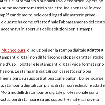
teriale informativo o pubblicitario, decorazioni o persino
un primo momento matrici o raclette, indispensabili invece
mplificando molto, solo costi legati alle materie prime –
mi e questo ha come effetto finale l’abbassamento del costo
 si accennava in apertura delle soluzioni per la stampa
i
Muchcolours
, di soluzioni per la stampa digitale
adatte a
tampanti digitali non differiscono solo per caratteristiche
ne d’uso. I plotter e le stampanti digitali wide format sono
affissioni. Le stampanti digitali con cassetto sono più
dimensioni o su supporti atipici come palloni, borse, scarpe
a, stampanti digitali con piano di stampa reclinabile adatte
di. Molti modelli di stampante digitale professionale sono
stazioni di stampare su più supporti e materiali diversi