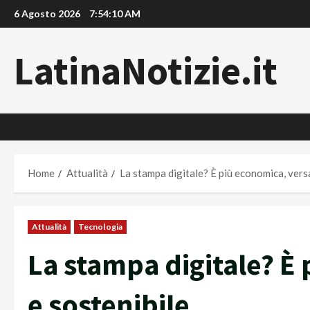
Vai
6 Agosto 2026
7:54:11 AM
al
contenuto
LatinaNotizie.it
Home
Attualità
La stampa digitale? È più economica, versa
Attualità
Tecnologia
La stampa digitale? È 
e sostenibile