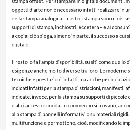
stampa offset. Per stampare in digitale documenti, ma
oggetti d’arte non è necessario infatti realizzare in 
nella stampa analogica. I costi di stampa sono cioè, se
supporti di stampa, inchiostri, eccetera – e ai consu
a copia: ciò spiega, almeno in parte, il successo a cui
digitale.
Il resto lo fa l’ampia disponibilità, su siti come quello d
esigenze
anche molto
diverse
tra loro. Le moderne s
tecniche e prestazioni, infatti, ma anche per indicazio
indicati infatti per la stampa di striscioni, manifesti, 
indicate, invece, per la stampa su supporti di piccole 
e altri accessori moda. In commercio si trovano, ancor
alla stampa di pannelli informativi o su materiali rigi
multifunzione e permettono, cioè, modificando le impo