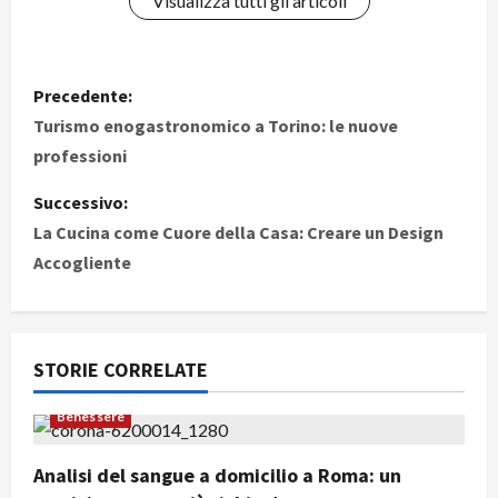
Visualizza tutti gli articoli
N
Precedente:
a
Turismo enogastronomico a Torino: le nuove
professioni
v
Successivo:
i
La Cucina come Cuore della Casa: Creare un Design
Accogliente
g
a
z
STORIE CORRELATE
i
Benessere
o
Analisi del sangue a domicilio a Roma: un