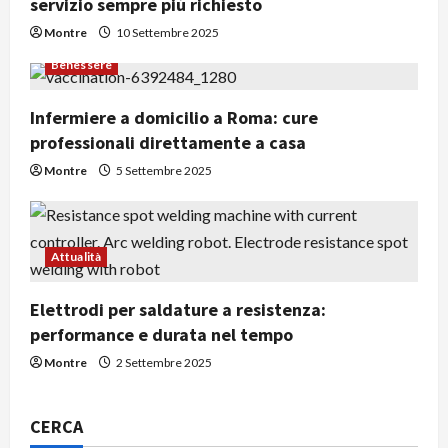
n
servizio sempre più richiesto
Montre
10 Settembre 2025
e
Benessere
a
Infermiere a domicilio a Roma: cure
r
professionali direttamente a casa
t
Montre
5 Settembre 2025
i
c
Attualità
o
Elettrodi per saldature a resistenza:
performance e durata nel tempo
l
Montre
2 Settembre 2025
o
CERCA