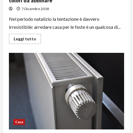
colori da abbinare
7 Dicembre 2018
Nel periodo natalizio la tentazione è davvero
irresistibile: arredare casa per le feste è un qualcosa di...
Leggi
Leggi tutto
di
più
su
Arredare
casa
per
Natale:
consigli
di
stile
e
colori
da
abbinare
Casa