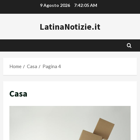
Vai
9 Agosto 2026
7:42:06 AM
al
contenuto
LatinaNotizie.it
Home
Casa
Pagina 4
Casa