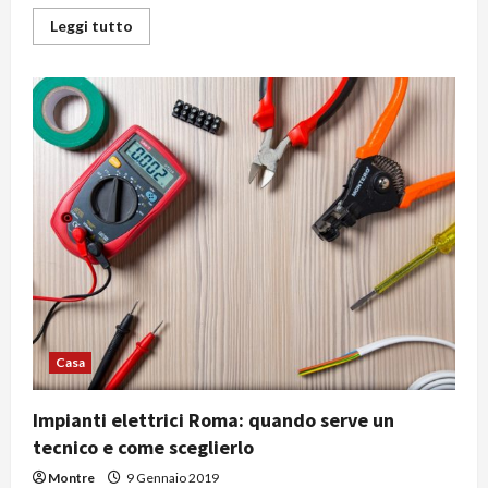
Leggi
Leggi tutto
di
più
su
Fare
pulizia
e
ordine
prima
del
trasloco:
alcuni
spunti
validissimi
Casa
Impianti elettrici Roma: quando serve un
tecnico e come sceglierlo
Montre
9 Gennaio 2019