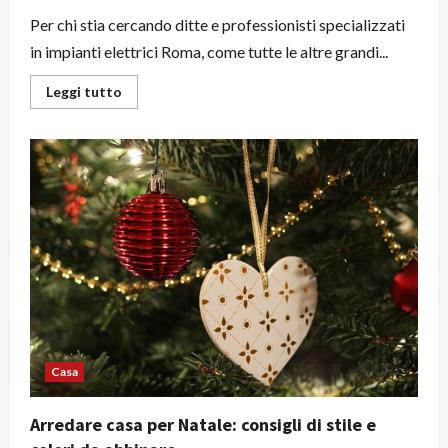
Per chi stia cercando ditte e professionisti specializzati
in impianti elettrici Roma, come tutte le altre grandi...
Leggi
Leggi tutto
di
più
su
Impianti
elettrici
Roma:
quando
serve
un
tecnico
e
come
sceglierlo
Casa
Arredare casa per Natale: consigli di stile e