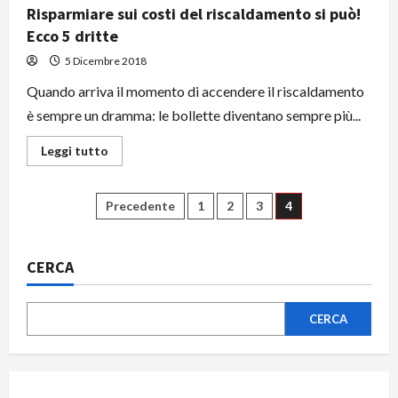
Risparmiare sui costi del riscaldamento si può!
Ecco 5 dritte
5 Dicembre 2018
Quando arriva il momento di accendere il riscaldamento
è sempre un dramma: le bollette diventano sempre più...
Leggi
Leggi tutto
di
più
su
Risparmiare
Paginazione
Precedente
1
2
3
4
sui
costi
del
degli
riscaldamento
si
CERCA
può!
articoli
Ecco
5
dritte
CERCA